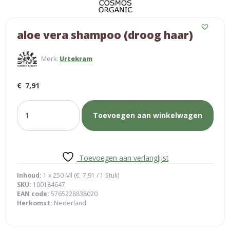
aloe vera shampoo (droog haar)
Merk:
Urtekram
€
7,91
aloe
Toevoegen aan winkelwagen
vera
shampoo
(droog
haar)
Toevoegen aan verlanglijst
aantal
Inhoud:
1 x 250 Ml (
€
7,91
/ 1 Stuk)
SKU:
100184647
EAN code:
5765228838020
Herkomst:
Nederland