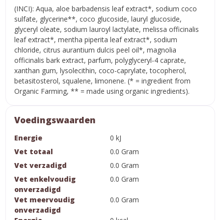
(INCI): Aqua, aloe barbadensis leaf extract*, sodium coco
sulfate, glycerine**, coco glucoside, lauryl glucoside,
glyceryl oleate, sodium lauroyl lactylate, melissa officinalis
leaf extract*, mentha piperita leaf extract*, sodium
chloride, citrus aurantium dulcis peel oil*, magnolia
officinalis bark extract, parfum, polyglyceryl-4 caprate,
xanthan gum, lysolecithin, coco-caprylate, tocopherol,
betasitosterol, squalene, limonene. (* = ingredient from
Organic Farming, ** = made using organic ingredients).
Voedingswaarden
Energie
0 kJ
Vet totaal
0.0 Gram
Vet verzadigd
0.0 Gram
Vet enkelvoudig
0.0 Gram
onverzadigd
Vet meervoudig
0.0 Gram
onverzadigd