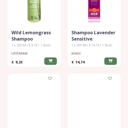
Wild Lemongrass
Shampoo Lavender
Shampoo
Sensitive
1 x 250 Ml ( € 9.23 / 1 Stuk)
1 x 200 Ml ( € 14.74 / 1 Stuk)
URTEKRAM
KHADI
€
9,23
€
14,74