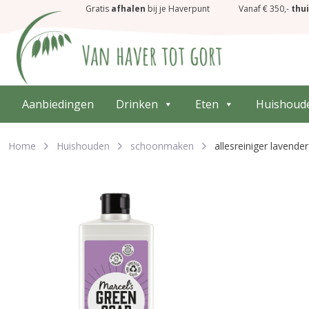
Gratis
afhalen
bij je Haverpunt
Vanaf € 350,-
thu
Aanbiedingen
Drinken
Eten
Huishoud
Home
Huishouden
schoonmaken
allesreiniger lavende