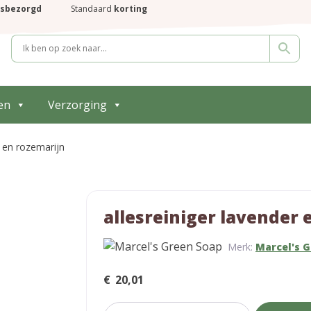
isbezorgd
Standaard
korting
en
Verzorging
r en rozemarijn
allesreiniger lavender 
Merk:
Marcel's 
€
20,01
allesreiniger