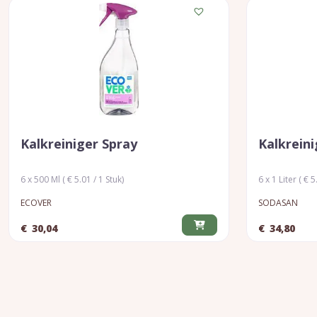
Kalkreiniger Spray
Kalkrein
6 x 500 Ml ( € 5.01 / 1 Stuk)
6 x 1 Liter ( € 5
ECOVER
SODASAN
€
30,04
€
34,80