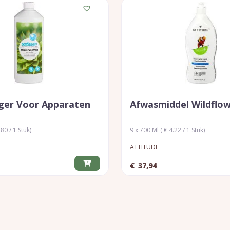
iger Voor Apparaten
Afwasmiddel Wildflo
.80 / 1 Stuk)
9 x 700 Ml ( € 4.22 / 1 Stuk)
ATTITUDE
€
37,94