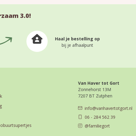
rzaam 3.0!
Haal je bestelling op
bij je afhaalpunt
Van Haver tot Gort
Zonnehorst 13M
7207 BT Zutphen
k
g
info@vanhavertotgort.nl
06 - 284 562 39
iobuurtsupertjes
@familiegort