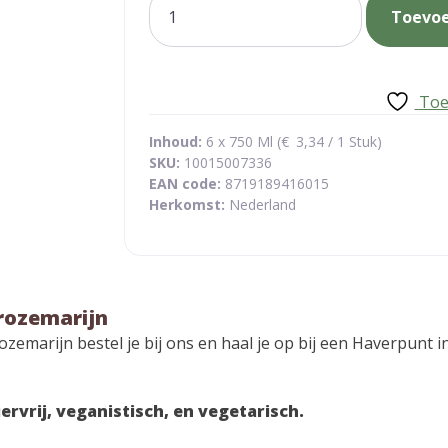
Toevo
lavender
en
rozemarijn
aantal
Toe
Inhoud:
6 x 750 Ml (
€
3,34
/ 1 Stuk)
SKU:
10015007336
EAN code:
8719189416015
Herkomst:
Nederland
 rozemarijn
n rozemarijn bestel je bij ons en haal je op bij een Haverpu
ervrij, veganistisch, en vegetarisch.