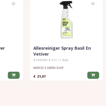
wer
Allesreiniger Spray Basil En
Vetiver
6 x 500 Ml ( € 3.51 / 1 Stuk)
MARCEL'S GREEN SOAP
€
21,07