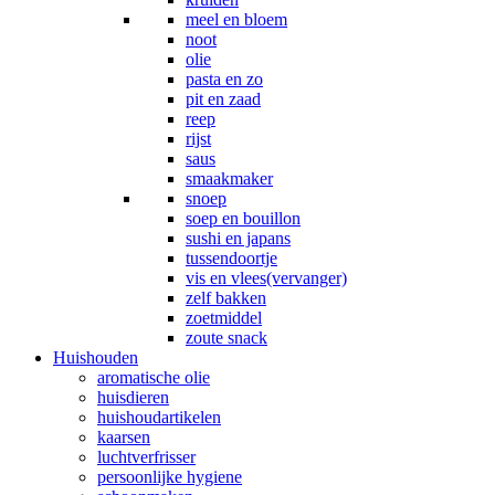
meel en bloem
noot
olie
pasta en zo
pit en zaad
reep
rijst
saus
smaakmaker
snoep
soep en bouillon
sushi en japans
tussendoortje
vis en vlees(vervanger)
zelf bakken
zoetmiddel
zoute snack
Huishouden
aromatische olie
huisdieren
huishoudartikelen
kaarsen
luchtverfrisser
persoonlijke hygiene