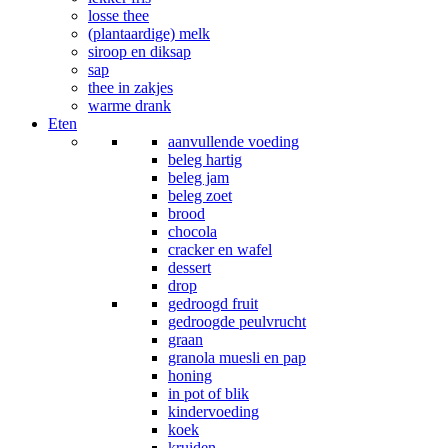
losse thee
(plantaardige) melk
siroop en diksap
sap
thee in zakjes
warme drank
Eten
aanvullende voeding
beleg hartig
beleg jam
beleg zoet
brood
chocola
cracker en wafel
dessert
drop
gedroogd fruit
gedroogde peulvrucht
graan
granola muesli en pap
honing
in pot of blik
kindervoeding
koek
kruiden