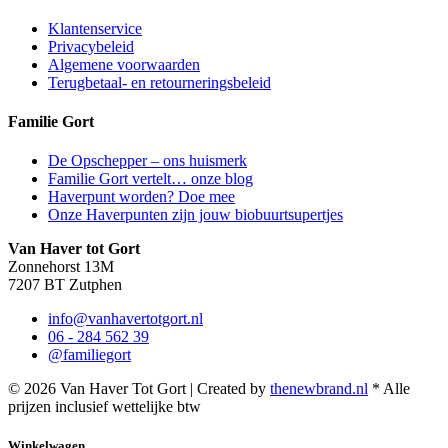
Klantenservice
Privacybeleid
Algemene voorwaarden
Terugbetaal- en retourneringsbeleid
Familie Gort
De Opschepper – ons huismerk
Familie Gort vertelt… onze blog
Haverpunt worden? Doe mee
Onze Haverpunten zijn jouw biobuurtsupertjes
Van Haver tot Gort
Zonnehorst 13M
7207 BT Zutphen
info@vanhavertotgort.nl
06 - 284 562 39
@familiegort
© 2026 Van Haver Tot Gort | Created by
thenewbrand.nl
* Alle
prijzen inclusief wettelijke btw
Winkelwagen