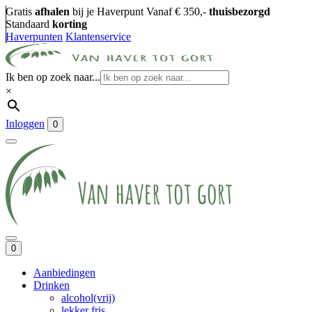
Gratis
afhalen
bij je Haverpunt
Vanaf € 350,-
thuisbezorgd
Standaard
korting
Haverpunten
Klantenservice
Ik ben op zoek naar...
×
Inloggen
0
0
Aanbiedingen
Drinken
alcohol(vrij)
lekker fris