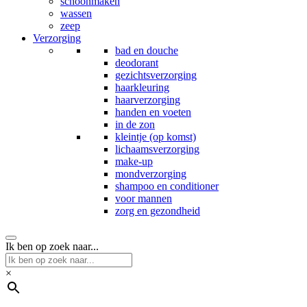
schoonmaken
wassen
zeep
Verzorging
bad en douche
deodorant
gezichtsverzorging
haarkleuring
haarverzorging
handen en voeten
in de zon
kleintje (op komst)
lichaamsverzorging
make-up
mondverzorging
shampoo en conditioner
voor mannen
zorg en gezondheid
Ik ben op zoek naar...
×