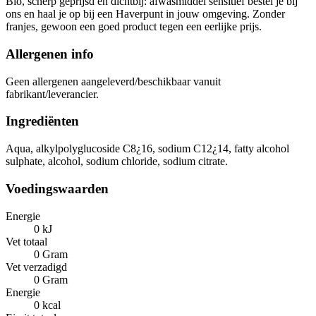
Bio, scherp geprijsd en dichtbij: afwasmiddel sensitief bestel je bij
ons en haal je op bij een Haverpunt in jouw omgeving. Zonder
franjes, gewoon een goed product tegen een eerlijke prijs.
Allergenen info
Geen allergenen aangeleverd/beschikbaar vanuit
fabrikant/leverancier.
Ingrediënten
Aqua, alkylpolyglucoside C8¿16, sodium C12¿14, fatty alcohol
sulphate, alcohol, sodium chloride, sodium citrate.
Voedingswaarden
Energie
0 kJ
Vet totaal
0 Gram
Vet verzadigd
0 Gram
Energie
0 kcal