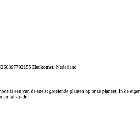
4260397792155
Herkomst:
Nederland
 is een van de snelst groeiende planten op onze planeet; In de eigen p
 en fair-trade.
.