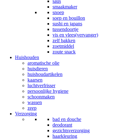
saus
smaakmaker
snoep
soep en bouillon
sushi en japans
tussendoortje
vis en vlees(vervanger)
zelf bakken
zoetmiddel
zoute snack
Huishouden
aromatische olie
huisdieren
huishoudartikelen
kaarsen
luchtverfrisser
persoonlijke hygiene
schoonmaken
wassen
zeep
Verzorging
bad en douche
deodorant
gezichtsverzorging
haarkleuring