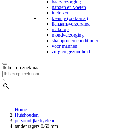
haarverzorging
handen en voeten
in de zon
kleintje (op komst)
lichaamsverzorging
make-up
mondverzorging
shampoo en conditioner
voor mannen
zorg en gezondheid
Ik ben op zoek naar...
×
Home
Huishouden
persoonlijke hygiene
tandenragers 0,60 mm