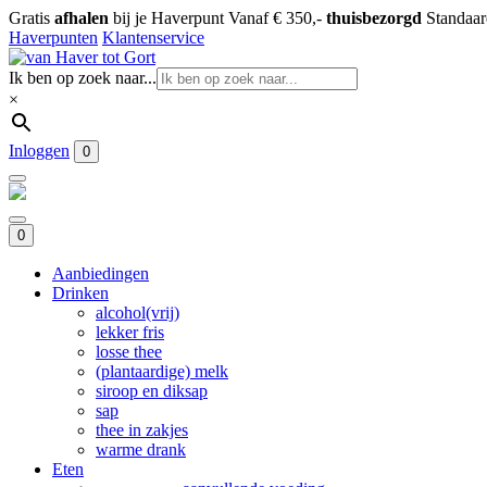
Gratis
afhalen
bij je Haverpunt
Vanaf € 350,-
thuisbezorgd
Standaa
Haverpunten
Klantenservice
Ik ben op zoek naar...
×
Inloggen
0
0
Aanbiedingen
Drinken
alcohol(vrij)
lekker fris
losse thee
(plantaardige) melk
siroop en diksap
sap
thee in zakjes
warme drank
Eten