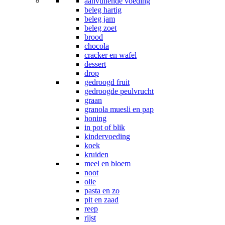
aanvullende voeding
beleg hartig
beleg jam
beleg zoet
brood
chocola
cracker en wafel
dessert
drop
gedroogd fruit
gedroogde peulvrucht
graan
granola muesli en pap
honing
in pot of blik
kindervoeding
koek
kruiden
meel en bloem
noot
olie
pasta en zo
pit en zaad
reep
rijst