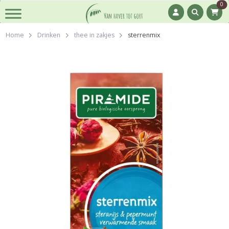
0
Home
Drinken
thee in zakjes
sterrenmix