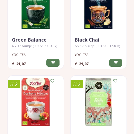
Green Balance
Black Chai
6 x 17 builtje ( € 3.51 / 1 Stuk)
6 x 17 builtje ( € 3.51 / 1 Stuk)
YOGI TEA
YOGI TEA
€
21,07
€
21,07