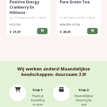
Positive Energy
Pure Green Tea
Cranberry En
Hibiscus
6 x 17 builtje ( € 3.51 / 1 Stuk)
6 x 30 Gram ( € 3.34 / 1 Stuk)
YOGI TEA
MINISTRY OF TEA
€
21,07
€
20,01
Wij werken anders! Maandelijkse
boodschappen: duurzaam 3.0!
Stap 1:
Stap 2:
Plaats je
Maandelijkse
bestelling
levering bij
in onze
een