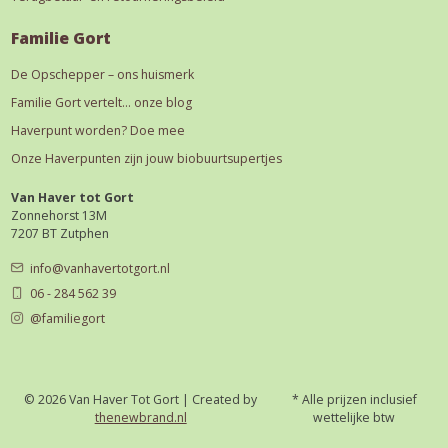
Familie Gort
De Opschepper – ons huismerk
Familie Gort vertelt… onze blog
Haverpunt worden? Doe mee
Onze Haverpunten zijn jouw biobuurtsupertjes
Van Haver tot Gort
Zonnehorst 13M
7207 BT Zutphen
info@vanhavertotgort.nl
06 - 284 562 39
@familiegort
© 2026 Van Haver Tot Gort | Created by
* Alle prijzen inclusief
thenewbrand.nl
wettelijke btw