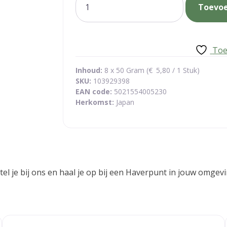
Toevo
togarashi
mix
aantal
Toe
Inhoud:
8 x 50 Gram (
€
5,80
/ 1 Stuk)
SKU:
103929398
EAN code:
5021554005230
Herkomst:
Japan
estel je bij ons en haal je op bij een Haverpunt in jouw om