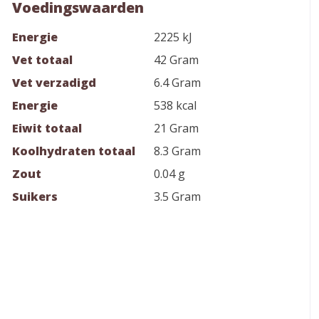
Voedingswaarden
Energie
2225 kJ
Vet totaal
42 Gram
Vet verzadigd
6.4 Gram
Energie
538 kcal
Eiwit totaal
21 Gram
Koolhydraten totaal
8.3 Gram
Zout
0.04 g
Suikers
3.5 Gram