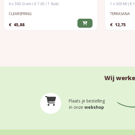
6 x 300 Gram ( € 7.65 / 1 Stuk)
1 x 300 Ml ( € 1
CLEARSPRING
TERRASANA
€
45,88
€
12,75
Wij werke
Plaats je bestelling
in onze
webshop