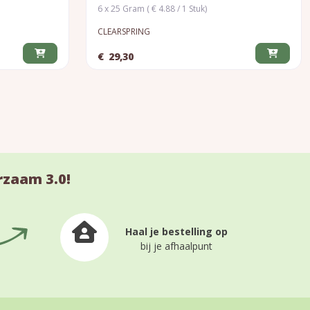
6 x 25 Gram ( € 4.88 / 1 Stuk)
CLEARSPRING
€
29,30
rzaam 3.0!
Haal je bestelling op
bij je afhaalpunt