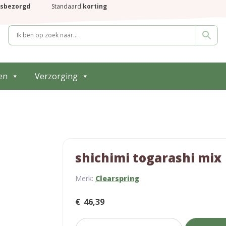
isbezorgd
Standaard
korting
en
Verzorging
shichimi togarashi mix
Merk:
Clearspring
€
46,39
shichimi