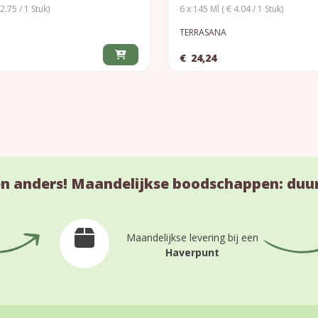
2.75 / 1 Stuk)
6 x 145 Ml ( € 4.04 / 1 Stuk)
TERRASANA
€
24,24
n anders! Maandelijkse boodschappen: duu
Maandelijkse levering bij een
Haverpunt