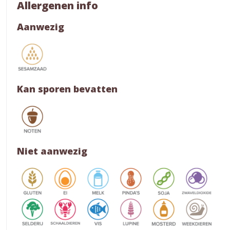
Allergenen info
Aanwezig
Kan sporen bevatten
Niet aanwezig