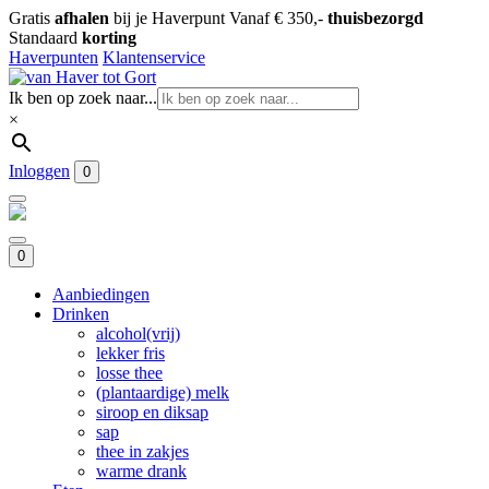
Gratis
afhalen
bij je Haverpunt
Vanaf € 350,-
thuisbezorgd
Standaard
korting
Haverpunten
Klantenservice
Ik ben op zoek naar...
×
Inloggen
0
0
Aanbiedingen
Drinken
alcohol(vrij)
lekker fris
losse thee
(plantaardige) melk
siroop en diksap
sap
thee in zakjes
warme drank