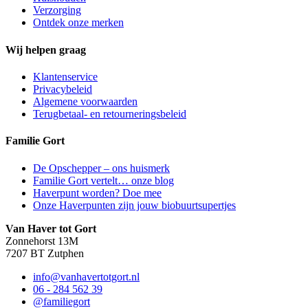
Verzorging
Ontdek onze merken
Wij helpen graag
Klantenservice
Privacybeleid
Algemene voorwaarden
Terugbetaal- en retourneringsbeleid
Familie Gort
De Opschepper – ons huismerk
Familie Gort vertelt… onze blog
Haverpunt worden? Doe mee
Onze Haverpunten zijn jouw biobuurtsupertjes
Van Haver tot Gort
Zonnehorst 13M
7207 BT Zutphen
info@vanhavertotgort.nl
06 - 284 562 39
@familiegort