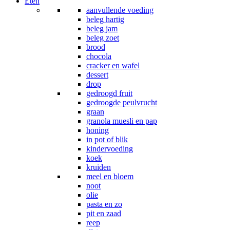
Eten
aanvullende voeding
beleg hartig
beleg jam
beleg zoet
brood
chocola
cracker en wafel
dessert
drop
gedroogd fruit
gedroogde peulvrucht
graan
granola muesli en pap
honing
in pot of blik
kindervoeding
koek
kruiden
meel en bloem
noot
olie
pasta en zo
pit en zaad
reep