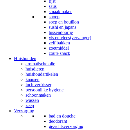
rijst
saus
smaakmaker
snoep
soep en bouillon
sushi en japans
tussendoortje
vis en vlees(vervanger)
zelf bakken
zoetmiddel
zoute snack
Huishouden
aromatische olie
huisdieren
huishoudartikelen
kaarsen
luchtverfrisser
persoonlijke hygiene
schoonmaken
wassen
zeep
Verzorging
bad en douche
deodorant
gezichtsverzorging