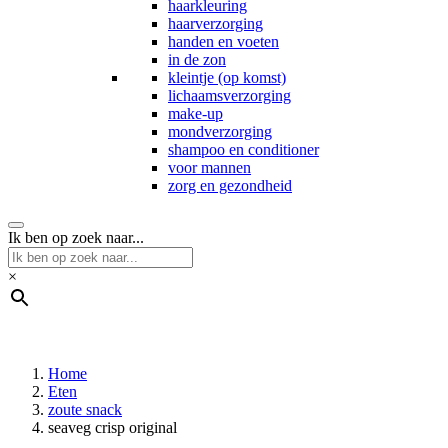
haarkleuring
haarverzorging
handen en voeten
in de zon
kleintje (op komst)
lichaamsverzorging
make-up
mondverzorging
shampoo en conditioner
voor mannen
zorg en gezondheid
Ik ben op zoek naar...
×
Home
Eten
zoute snack
seaveg crisp original