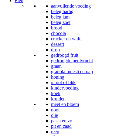
Eten
aanvullende voeding
beleg hartig
beleg jam
beleg zoet
brood
chocola
cracker en wafel
dessert
drop
gedroogd fruit
gedroogde peulvrucht
graan
granola muesli en pap
honing
in pot of blik
kindervoeding
koek
kruiden
meel en bloem
noot
olie
pasta en zo
pit en zaad
reep