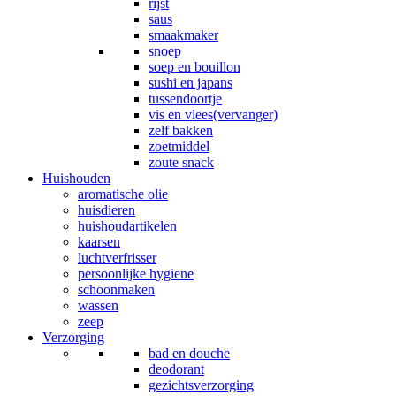
rijst
saus
smaakmaker
snoep
soep en bouillon
sushi en japans
tussendoortje
vis en vlees(vervanger)
zelf bakken
zoetmiddel
zoute snack
Huishouden
aromatische olie
huisdieren
huishoudartikelen
kaarsen
luchtverfrisser
persoonlijke hygiene
schoonmaken
wassen
zeep
Verzorging
bad en douche
deodorant
gezichtsverzorging