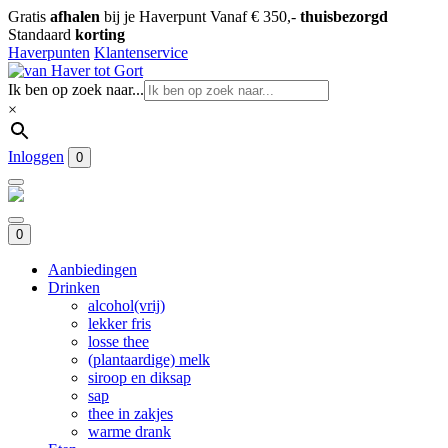
Gratis
afhalen
bij je Haverpunt
Vanaf € 350,-
thuisbezorgd
Standaard
korting
Haverpunten
Klantenservice
Ik ben op zoek naar...
×
Inloggen
0
0
Aanbiedingen
Drinken
alcohol(vrij)
lekker fris
losse thee
(plantaardige) melk
siroop en diksap
sap
thee in zakjes
warme drank