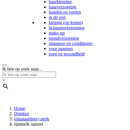
haarkleuring
haarverzorging
handen en voeten
in de zon
kleintje (op komst)
lichaamsverzorging
make-up
mondverzorging
shampoo en conditioner
voor mannen
zorg en gezondheid
Ik ben op zoek naar...
×
Home
Drinken
(plantaardige) melk
rijstmelk naturel