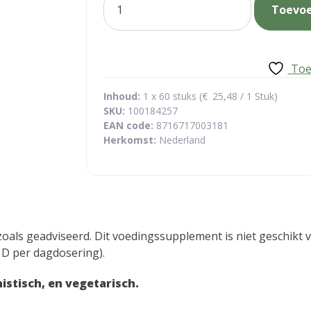
Toevo
dag
mama
capsules
aantal
Toe
Inhoud:
1 x 60 stuks (
€
25,48
/ 1 Stuk)
SKU:
100184257
EAN code:
8716717003181
Herkomst:
Nederland
oals geadviseerd. Dit voedingssupplement is niet geschikt vo
 D per dagdosering).
istisch, en vegetarisch.