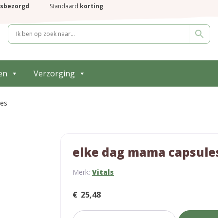
isbezorgd
Standaard
korting
en
Verzorging
les
elke dag mama capsule
Merk:
Vitals
€
25,48
elke