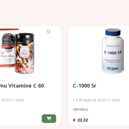
u Vitamine C 60
C-1000 Sr
 23.72 / 1 Stuk)
1 x 90 stuks ( € 23.32 / 1 Stuk)
ORTHICA
€
23,32