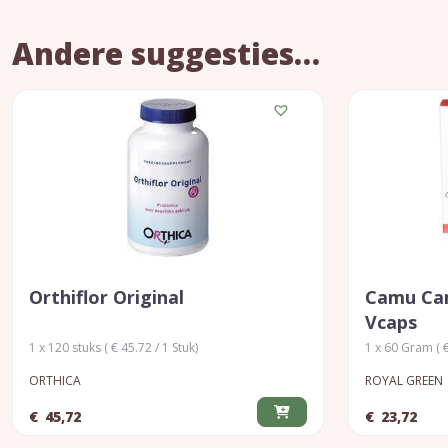
Andere suggesties…
Orthiflor Original
Camu Cam
Vcaps
1 x 120 stuks ( € 45.72 / 1 Stuk)
1 x 60 Gram ( €
ORTHICA
ROYAL GREEN
€
45,72
€
23,72