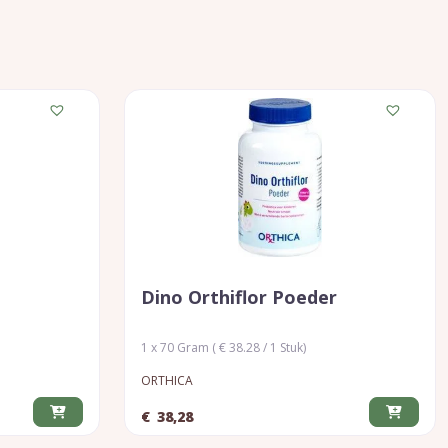
Dino Orthiflor Poeder
1 x 70 Gram ( € 38.28 / 1 Stuk)
ORTHICA
€
38,28