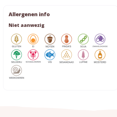
Allergenen info
Niet aanwezig