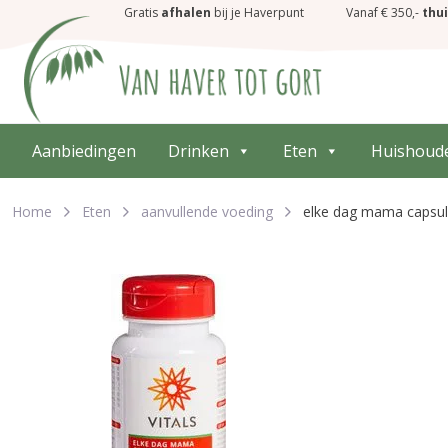
Gratis
afhalen
bij je Haverpunt
Vanaf € 350,-
thu
Aanbiedingen
Drinken
Eten
Huishoud
Home
Eten
aanvullende voeding
elke dag mama capsu