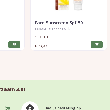
Face Sunscreen Spf 50
1 x 50 Ml ( € 17.56 / 1 Stuk)
ACORELLE
€
17,56
rzaam 3.0!
Haal je bestelling op