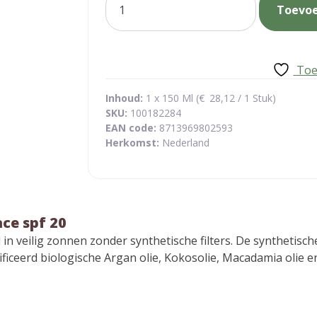
Toevo
sun
care
body
en
Toe
face
spf
Inhoud:
1 x 150 Ml (
€
28,12
/ 1 Stuk)
SKU:
100182284
20
EAN code:
8713969802593
aantal
Herkomst:
Nederland
ace spf 20
n veilig zonnen zonder synthetische filters. De synthetische
ficeerd biologische Argan olie, Kokosolie, Macadamia olie 