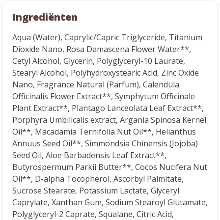
Ingrediënten
Aqua (Water), Caprylic/Capric Triglyceride, Titanium
Dioxide Nano, Rosa Damascena Flower Water**,
Cetyl Alcohol, Glycerin, Polyglyceryl-10 Laurate,
Stearyl Alcohol, Polyhydroxystearic Acid, Zinc Oxide
Nano, Fragrance Natural (Parfum), Calendula
Officinalis Flower Extract**, Symphytum Officinale
Plant Extract**, Plantago Lanceolata Leaf Extract**,
Porphyra Umbilicalis extract, Argania Spinosa Kernel
Oil**, Macadamia Ternifolia Nut Oil**, Helianthus
Annuus Seed Oil**, Simmondsia Chinensis (Jojoba)
Seed Oil, Aloe Barbadensis Leaf Extract**,
Butyrospermum Parkii Butter**, Cocos Nucifera Nut
Oil**, D-alpha Tocopherol, Ascorbyl Palmitate,
Sucrose Stearate, Potassium Lactate, Glyceryl
Caprylate, Xanthan Gum, Sodium Stearoyl Glutamate,
Polyglyceryl-2 Caprate, Squalane, Citric Acid,