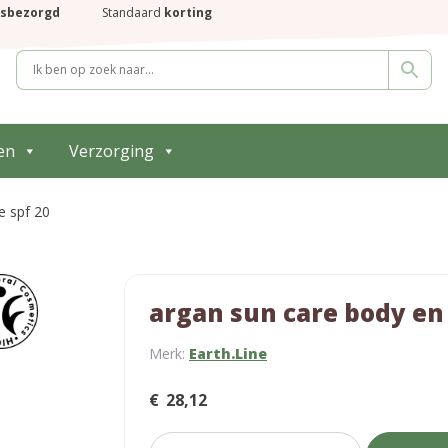
isbezorgd
Standaard
korting
en
Verzorging
e spf 20
argan sun care body en 
Merk:
Earth.Line
€
28,12
argan