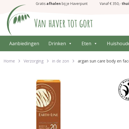
Gratis
afhalen
bij je Haverpunt
Vanaf € 350,-
thu
Aanbiedingen
Drinken
Eten
Huishoud
Home
Verzorging
in de zon
argan sun care body en fac