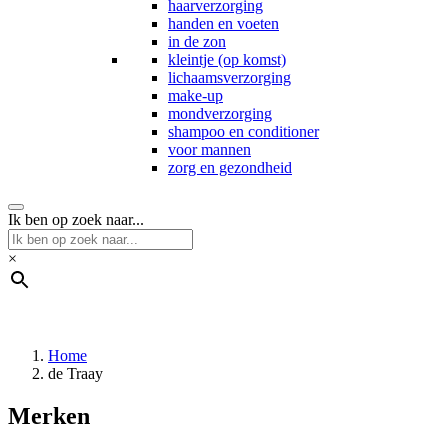
haarverzorging
handen en voeten
in de zon
kleintje (op komst)
lichaamsverzorging
make-up
mondverzorging
shampoo en conditioner
voor mannen
zorg en gezondheid
Ik ben op zoek naar...
×
Home
de Traay
Merken