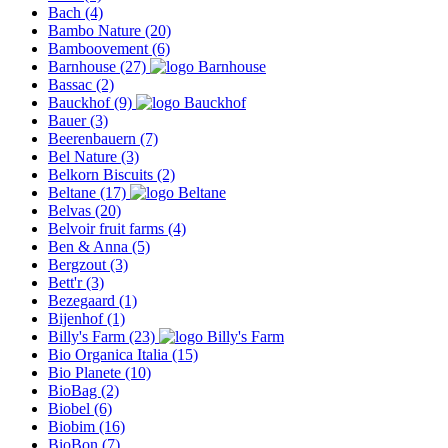
Bach
(4)
Bambo Nature
(20)
Bamboovement
(6)
Barnhouse
(27)
Bassac
(2)
Bauckhof
(9)
Bauer
(3)
Beerenbauern
(7)
Bel Nature
(3)
Belkorn Biscuits
(2)
Beltane
(17)
Belvas
(20)
Belvoir fruit farms
(4)
Ben & Anna
(5)
Bergzout
(3)
Bett'r
(3)
Bezegaard
(1)
Bijenhof
(1)
Billy's Farm
(23)
Bio Organica Italia
(15)
Bio Planete
(10)
BioBag
(2)
Biobel
(6)
Biobim
(16)
BioBon
(7)