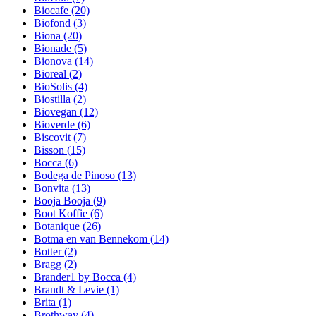
Biocafe
(20)
Biofond
(3)
Biona
(20)
Bionade
(5)
Bionova
(14)
Bioreal
(2)
BioSolis
(4)
Biostilla
(2)
Biovegan
(12)
Bioverde
(6)
Biscovit
(7)
Bisson
(15)
Bocca
(6)
Bodega de Pinoso
(13)
Bonvita
(13)
Booja Booja
(9)
Boot Koffie
(6)
Botanique
(26)
Botma en van Bennekom
(14)
Botter
(2)
Bragg
(2)
Brander1 by Bocca
(4)
Brandt & Levie
(1)
Brita
(1)
Brothway
(4)