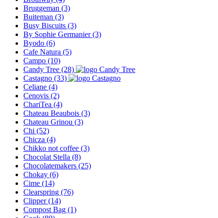
Bruggeman
(3)
Buiteman
(3)
Busy Biscuits
(3)
By Sophie Germanier
(3)
Byodo
(6)
Cafe Natura
(5)
Campo
(10)
Candy Tree
(28)
Castagno
(33)
Celiane
(4)
Cenovis
(2)
ChariTea
(4)
Chateau Beaubois
(3)
Chateau Grinou
(3)
Chi
(52)
Chicza
(4)
Chikko not coffee
(3)
Chocolat Stella
(8)
Chocolatemakers
(25)
Chokay
(6)
Cime
(14)
Clearspring
(76)
Clipper
(14)
Compost Bag
(1)