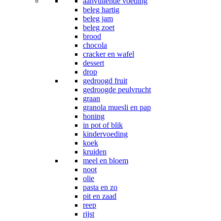
aanvullende voeding
beleg hartig
beleg jam
beleg zoet
brood
chocola
cracker en wafel
dessert
drop
gedroogd fruit
gedroogde peulvrucht
graan
granola muesli en pap
honing
in pot of blik
kindervoeding
koek
kruiden
meel en bloem
noot
olie
pasta en zo
pit en zaad
reep
rijst