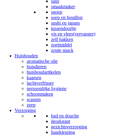
saus
smaakmaker
snoep
soep en bouillon
sushi en japans
tussendoortje
vis en vlees(vervanger)
zelf bakken
zoetmiddel
zoute snack
Huishouden
aromatische olie
huisdieren
huishoudartikelen
kaarsen
luchtverfrisser
persoonlijke hygiene
schoonmaken
wassen
zeep
Verzorging
bad en douche
deodorant
gezichtsverzorging
haarkleuring