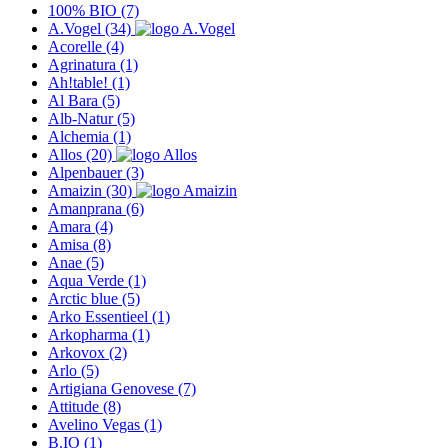
100% BIO
(7)
A.Vogel
(34)
Acorelle
(4)
Agrinatura
(1)
Ah!table!
(1)
Al Bara
(5)
Alb-Natur
(5)
Alchemia
(1)
Allos
(20)
Alpenbauer
(3)
Amaizin
(30)
Amanprana
(6)
Amara
(4)
Amisa
(8)
Anae
(5)
Aqua Verde
(1)
Arctic blue
(5)
Arko Essentieel
(1)
Arkopharma
(1)
Arkovox
(2)
Arlo
(5)
Artigiana Genovese
(7)
Attitude
(8)
Avelino Vegas
(1)
B.IO
(1)