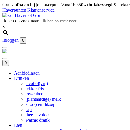
Gratis
afhalen
bij je Haverpunt
Vanaf € 350,-
thuisbezorgd
Standaa
Haverpunten
Klantenservice
Ik ben op zoek naar...
×
Inloggen
0
0
Aanbiedingen
Drinken
alcohol(vrij)
lekker fris
losse thee
(plantaardige) melk
siroop en diksap
sap
thee in zakjes
warme drank
Eten